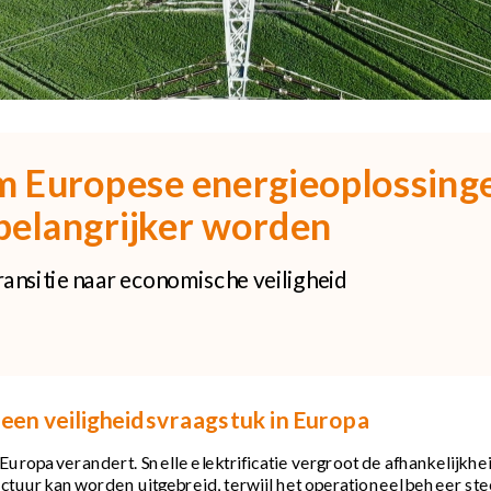
 Europese energieoplossinge
belangrijker worden
ransitie naar economische veiligheid
een veiligheidsvraagstuk in Europa
Europa verandert. Snelle elektrificatie vergroot de afhankelijkheid
uctuur kan worden uitgebreid, terwijl het operationeel beheer ste